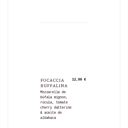
FOCACCIA
12,00 €
BUFFALINA
Mozzarella de
búfala mignon,
rúcula, tomate
cherry datterino
& aceite de
albahaca