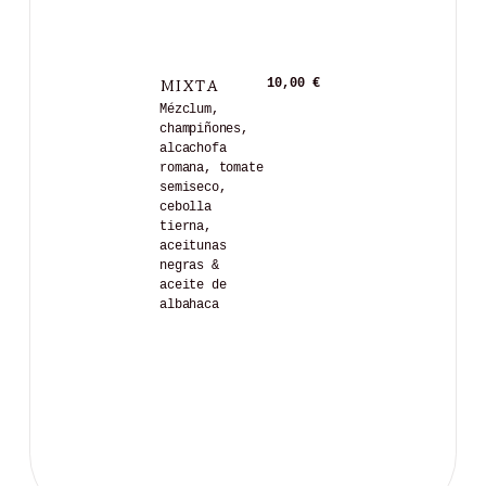
MIXTA
10,00 €
Mézclum,
champiñones,
alcachofa
romana, tomate
semiseco,
cebolla
tierna,
aceitunas
negras &
aceite de
albahaca