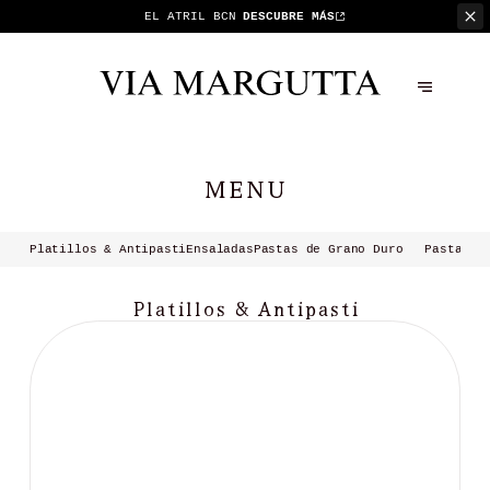
EL ATRIL BCN
DESCUBRE MÁS
MENU
Platillos & Antipasti
Ensaladas
Pastas de Grano Duro
Pastas R
Platillos & Antipasti