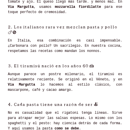
tomate y ajo. El queso llegó más tarde… y menos mal. En
Via Margutta
, usamos
mozzarella fiordilatte
para ese
toque perfecto de cremosidad.
2.
Los italianos rara vez mezclan pasta y pollo
🍗🚫
En Italia, esa combinación es casi impensable.
¿Carbonara con pollo? Un sacrilegio. En nuestra cocina,
respetamos las recetas como mandan los nonnos.
3.
El tiramisú nació en los años 60
🍰
Aunque parece un postre milenario, el tiramisú es
relativamente reciente. Se originó en el Véneto, y en
Via Margutta
lo hacemos al estilo clásico, con
mascarpone, café y cacao amargo.
4.
Cada pasta tiene una razón de ser
🍝
No es casualidad que el rigatoni tenga líneas. Sirve
para atrapar mejor las salsas espesas. Lo mismo con los
spaghetti y el pesto: hay ciencia detrás de cada forma.
Y aquí usamos la pasta
como se debe
.