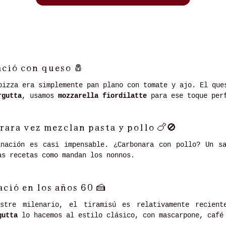
ació con queso
🧂
pizza era simplemente pan plano con tomate y ajo. El que
rgutta
, usamos
mozzarella fiordilatte
para ese toque perf
 rara vez mezclan pasta y pollo
🍗🚫
inación es casi impensable. ¿Carbonara con pollo? Un sa
as recetas como mandan los nonnos.
ació en los años 60
🍰
stre milenario, el tiramisú es relativamente recien
gutta
lo hacemos al estilo clásico, con mascarpone, café