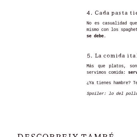
4.
Cada pasta ti
No es casualidad qu
mismo con los spaghe
se debe
.
5.
La comida ita
Más que platos, so
servimos comida:
ser
¿Ya tienes hambre? T
Spoiler: lo del poll
DESCOBREIX TAMBÉ